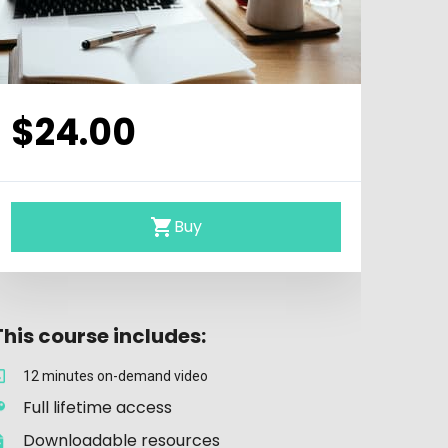
$24.00
Buy
This course includes:
12 minutes on-demand video
Full lifetime access
Downloadable resources